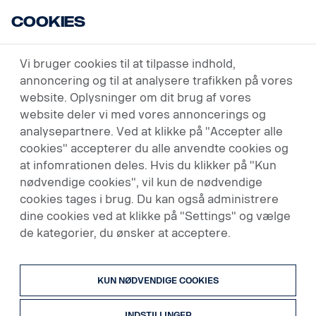
Cookies
USED VEHICLES
Vi bruger cookies til at tilpasse indhold,
annoncering og til at analysere trafikken på vores
Juridiske oplysninger
website. Oplysninger om dit brug af vores
website deler vi med vores annoncerings og
Betingelser
analysepartnere. Ved at klikke på "Accepter alle
cookies" accepterer du alle anvendte cookies og
Scania CV AB (publ), herefter kaldet "Scania", ejer
at infomrationen deles. Hvis du klikker på "Kun
dette websted og alt indhold på det, med mindre
nødvendige cookies", vil kun de nødvendige
andet er angivet.
cookies tages i brug. Du kan også administrere
dine cookies ved at klikke på "Settings" og vælge
Ved at besøge og bruge dette websted accepterer du
de kategorier, du ønsker at acceptere.
de vilkår og betingelser, der er forklaret i det
følgende. Bemærk, at Scania har ret til når som helst
og efter eget skøn at ændre vilkårene og
KUN NØDVENDIGE COOKIES
betingelserne. Scania anbefaler derfor, at du
gennemser dem med jævne mellemrum.
INDSTILLINGER