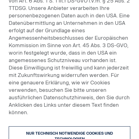
von Art. 6 Abs. 1 S. 1 lit.f DS-GVO i.V.m. § 25 Abs. 2
SO GUT WIE NEU –
TTDSG. Unsere Anbieter verarbeiten Ihre
SCANIA PREMIUM USED
personenbezogenen Daten auch in den USA. Eine
Datenübermittlung an Unternehmen in den USA
Für Gebrauchtfahrzeuge von Scania
erfolgt auf der Grundlage eines
sprechen dieselben Gründe wie für die
Angemessenheitsbeschlusses der Europäischen
Neufahrzeuge: Belastbarkeit,
Kommission im Sinne von Art. 45 Abs. 3 DS-GVO,
worin festgelegt wurde, dass in den USA ein
Langlebigkeit, Zuverlässigkeit und niedrige
angemessenes Schutzniveau vorhanden ist.
Betriebskosten. Zudem können Sie sich
Diese Einwilligung ist freiwillig und kann jederzeit
jederzeit auf unsere effizienten
mit Zukunftswirkung widerrufen werden. Für
Supportleistungen verlassen. Auf unserer
eine genauere Erklärung, wie wir Cookies
neuen Gebrauchtwagenplattform können
verwenden, besuchen Sie bitte unseren
Sie jederzeit sehen, welche gebrauchten
ausführlichen Datenschutzhinweis, den Sie durch
Anklicken des Links unter diesem Text finden
Scania Lkw aktuell verfügbar sind.
können.
JETZT FAHRZEUG SUCHEN!
NUR TECHNISCH NOTWENDIGE COOKIES UND
TECHNOLOGIEN