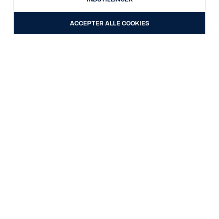
ACCEPTER ALLE COOKIES
17
Scania R 540 A6x2NB
Ordre nr. 40324
Trækker
24.01.2022
540 HK (397 kW)