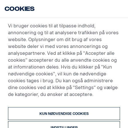
Cookies
USED VEHICLES
SØG
SØGERESULTAT
Vi bruger cookies til at tilpasse indhold,
annoncering og til at analysere trafikken på vores
website. Oplysninger om dit brug af vores
website deler vi med vores annoncerings og
5 køretøjer
analysepartnere. Ved at klikke på "Accepter alle
cookies" accepterer du alle anvendte cookies og
Trækker
at infomrationen deles. Hvis du klikker på "Kun
nødvendige cookies", vil kun de nødvendige
cookies tages i brug. Du kan også administrere
Pris (lav til høj)
dine cookies ved at klikke på "Settings" og vælge
de kategorier, du ønsker at acceptere.
KUN NØDVENDIGE COOKIES
INDSTILLINGER