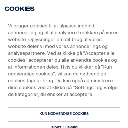
Cookies
USED VEHICLES
SØG
SØGERESULTAT
Vi bruger cookies til at tilpasse indhold,
annoncering og til at analysere trafikken på vores
website. Oplysninger om dit brug af vores
website deler vi med vores annoncerings og
6 køretøjer
analysepartnere. Ved at klikke på "Accepter alle
cookies" accepterer du alle anvendte cookies og
Forvogn
at infomrationen deles. Hvis du klikker på "Kun
nødvendige cookies", vil kun de nødvendige
cookies tages i brug. Du kan også administrere
Pris (lav til høj)
dine cookies ved at klikke på "Settings" og vælge
de kategorier, du ønsker at acceptere.
KUN NØDVENDIGE COOKIES
INDSTILLINGER