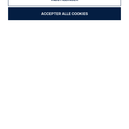
ACCEPTER ALLE COOKIES
18
Scania G 320 DB4x2MLB
Ordre nr. 39926
Forvogn
23.08.2017
320 HK (235 kW)