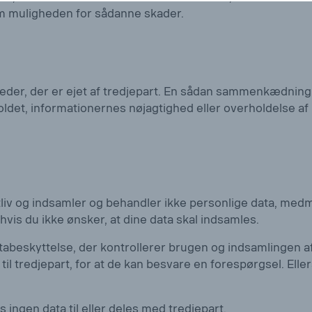
om muligheden for sådanne skader.
teder, der er ejet af tredjepart. En sådan sammenkædning
holdet, informationernes nøjagtighed eller overholdelse af
v og indsamler og behandler ikke personlige data, medmindr
is du ikke ønsker, at dine data skal indsamles.
abeskyttelse, der kontrollerer brugen og indsamlingen af 
l tredjepart, for at de kan besvare en forespørgsel. Ellers 
ingen data til eller deles med tredjepart.