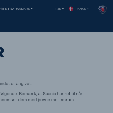
ØJER FRA DANMARK
EUR
DANSK
r
andet er angivet.
følgende. Bemærk, at Scania har ret til når
du gennemser dem med jævne mellemrum.