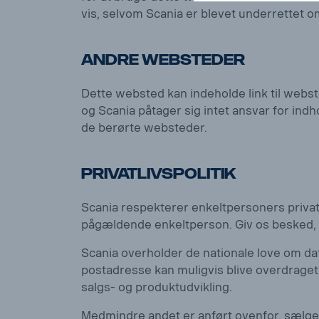
vis, selvom Scania er blevet underrettet 
Andre websteder
Dette websted kan indeholde link til webs
og Scania påtager sig intet ansvar for ind
de berørte websteder.
Privatlivspolitik
Scania respekterer enkeltpersoners privatli
pågældende enkeltperson. Giv os besked, hv
Scania overholder de nationale love om dat
postadresse kan muligvis blive overdraget ti
salgs- og produktudvikling.
Medmindre andet er anført ovenfor, sælges 