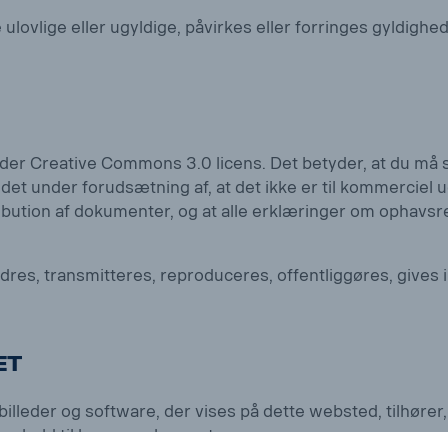
e ulovlige eller ugyldige, påvirkes eller forringes gyldig
er Creative Commons 3.0 licens. Det betyder, at du må se,
t under forudsætning af, at det ikke er til kommerciel u
tribution af dokumenter, og at alle erklæringer om ophav
res, transmitteres, reproduceres, offentliggøres, gives i
et
billeder og software, der vises på dette websted, tilhører
henhold til lov om ophavsret.