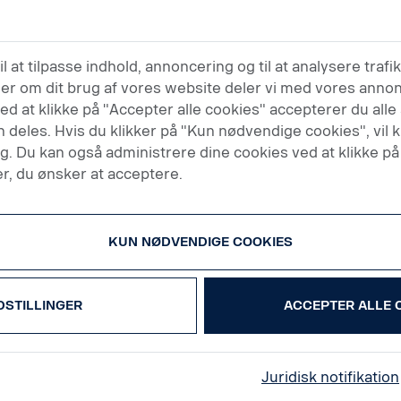
billeder og software er forbudt, medmindre der på forhånd
il at tilpasse indhold, annoncering og til at analysere traf
eriale fra dette websted kan være underlagt både civilretlig
er om dit brug af vores website deler vi med vores anno
mmaterielle rettigheder i videst muligt omfang.
ed at klikke på "Accepter alle cookies" accepterer du all
n deles. Hvis du klikker på "Kun nødvendige cookies", vil
ug. Du kan også administrere dine cookies ved at klikke på
r, du ønsker at acceptere.
n er og forefindes uden garanti af nogen art, hverken udt
for salgbarhed, egnethed til et bestemt formål eller ikke-
KUN NØDVENDIGE COOKIES
e på dette websted er præcise og fyldestgørende.
 informationerne eller materialet på dette websted. Infor
DSTILLINGER
ACCEPTER ALLE 
dette websted.
g for eventuelle direkte eller indirekte, straffende, hænd
tået som følge af, eller som på anden måde er relateret t
Juridisk notifikation
old, hvad enten det er i henhold til kontrakt, skadevolden