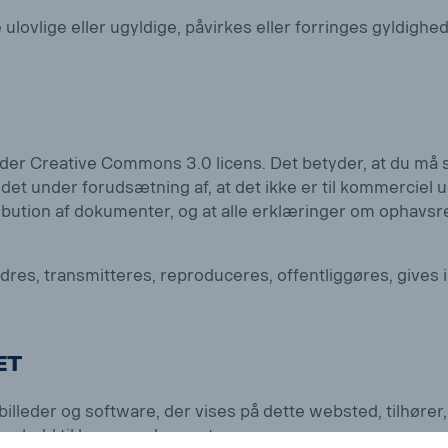
e ulovlige eller ugyldige, påvirkes eller forringes gyldig
er Creative Commons 3.0 licens. Det betyder, at du må se,
t under forudsætning af, at det ikke er til kommerciel u
tribution af dokumenter, og at alle erklæringer om ophav
res, transmitteres, reproduceres, offentliggøres, gives i
et
billeder og software, der vises på dette websted, tilhører
henhold til lov om ophavsret.