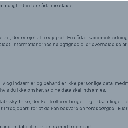
om muligheden for sådanne skader.
teder, der er ejet af tredjepart. En sådan sammenkædning
holdet, informationernes nøjagtighed eller overholdelse af
v og indsamler og behandler ikke personlige data, medmindr
is du ikke ønsker, at dine data skal indsamles.
abeskyttelse, der kontrollerer brugen og indsamlingen af 
l tredjepart, for at de kan besvare en forespørgsel. Ellers 
ingen data til eller deles med tredjepart.