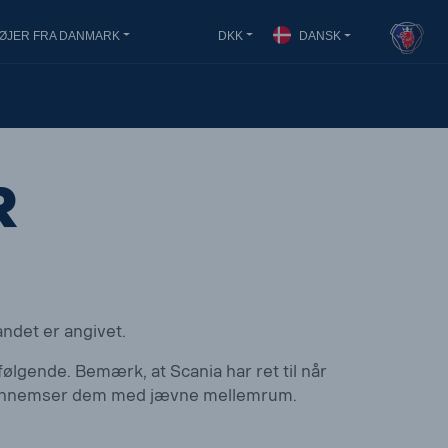
ØJER FRA DANMARK
DKK
DANSK
r
andet er angivet.
følgende. Bemærk, at Scania har ret til når
du gennemser dem med jævne mellemrum.