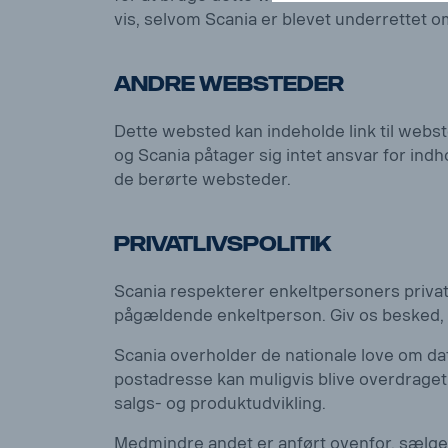
vis, selvom Scania er blevet underrettet 
Andre websteder
Dette websted kan indeholde link til webs
og Scania påtager sig intet ansvar for ind
de berørte websteder.
Privatlivspolitik
Scania respekterer enkeltpersoners privatli
pågældende enkeltperson. Giv os besked, hv
Scania overholder de nationale love om dat
postadresse kan muligvis blive overdraget ti
salgs- og produktudvikling.
Medmindre andet er anført ovenfor, sælges 