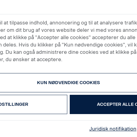
billeder og software er forbudt, medmindre der på forhånd
il at tilpasse indhold, annoncering og til at analysere traf
eriale fra dette websted kan være underlagt både civilretlig
er om dit brug af vores website deler vi med vores anno
mmaterielle rettigheder i videst muligt omfang.
ed at klikke på "Accepter alle cookies" accepterer du all
n deles. Hvis du klikker på "Kun nødvendige cookies", vil
ug. Du kan også administrere dine cookies ved at klikke på
r, du ønsker at acceptere.
n er og forefindes uden garanti af nogen art, hverken udt
for salgbarhed, egnethed til et bestemt formål eller ikke-
KUN NØDVENDIGE COOKIES
e på dette websted er præcise og fyldestgørende.
 informationerne eller materialet på dette websted. Infor
DSTILLINGER
ACCEPTER ALLE 
dette websted.
g for eventuelle direkte eller indirekte, straffende, hænd
tået som følge af, eller som på anden måde er relateret t
Juridisk notifikation
old, hvad enten det er i henhold til kontrakt, skadevolden